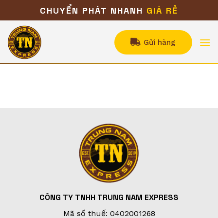
Bỏ
CHUYỂN PHÁT NHANH
GIÁ RẺ
qua
nội
dung
Gửi hàng
CÔNG TY TNHH TRUNG NAM EXPRESS
Mã số thuế: 0402001268